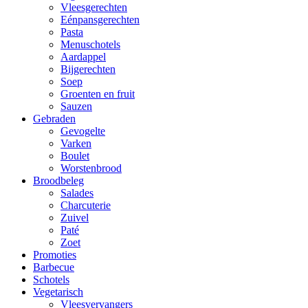
Vleesgerechten
Eénpansgerechten
Pasta
Menuschotels
Aardappel
Bijgerechten
Soep
Groenten en fruit
Sauzen
Gebraden
Gevogelte
Varken
Boulet
Worstenbrood
Broodbeleg
Salades
Charcuterie
Zuivel
Paté
Zoet
Promoties
Barbecue
Schotels
Vegetarisch
Vleesvervangers