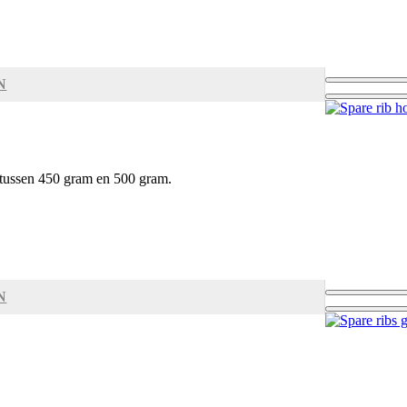
N
 tussen 450 gram en 500 gram.
N