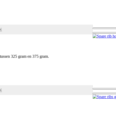
N
 tussen 325 gram en 375 gram.
N