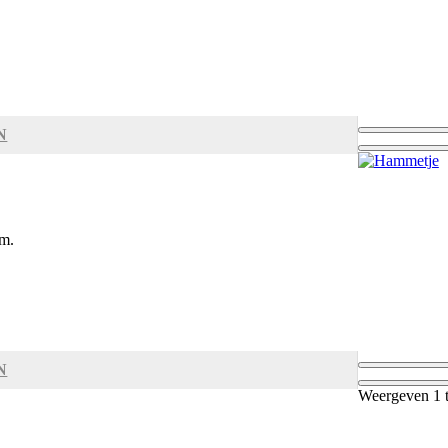
N
m.
N
Weergeven 1 t/