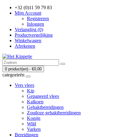
+32 (0)11 59 79 83
Mijn Account
Registreren
Inloggen
Verlanglijst (0)
Productvergelijking
Winkelwagen
Afrekenen
0 product(en) - €0,00
categorieën
Vers vlees
Kip
Gepaneerd vlees
Kalkoen
Gehaktbereidingen
Zoutloze gehaktbereidingen
Konijn
Wild
Varken
Bereidingen