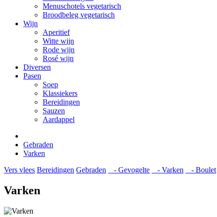
Menuschotels vegetarisch
Broodbeleg vegetarisch
Wijn
Aperitief
Witte wijn
Rode wijn
Rosé wijn
Diversen
Pasen
Soep
Klassiekers
Bereidingen
Sauzen
Aardappel
Gebraden
Varken
Vers vlees
Bereidingen
Gebraden
- Gevogelte
- Varken
- Boulet
Varken